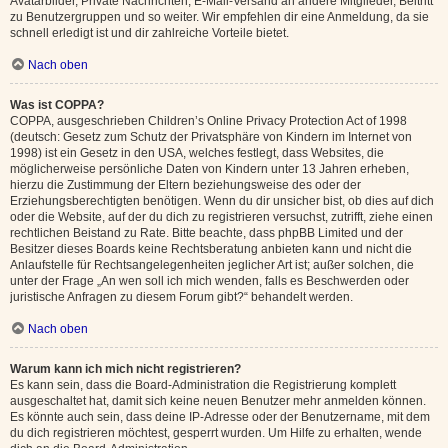
Avatarbilder, Private Nachrichten, E-Mail-Versand an andere Mitglieder, Beitritt
zu Benutzergruppen und so weiter. Wir empfehlen dir eine Anmeldung, da sie
schnell erledigt ist und dir zahlreiche Vorteile bietet.
Nach oben
Was ist COPPA?
COPPA, ausgeschrieben Children’s Online Privacy Protection Act of 1998
(deutsch: Gesetz zum Schutz der Privatsphäre von Kindern im Internet von
1998) ist ein Gesetz in den USA, welches festlegt, dass Websites, die
möglicherweise persönliche Daten von Kindern unter 13 Jahren erheben,
hierzu die Zustimmung der Eltern beziehungsweise des oder der
Erziehungsberechtigten benötigen. Wenn du dir unsicher bist, ob dies auf dich
oder die Website, auf der du dich zu registrieren versuchst, zutrifft, ziehe einen
rechtlichen Beistand zu Rate. Bitte beachte, dass phpBB Limited und der
Besitzer dieses Boards keine Rechtsberatung anbieten kann und nicht die
Anlaufstelle für Rechtsangelegenheiten jeglicher Art ist; außer solchen, die
unter der Frage „An wen soll ich mich wenden, falls es Beschwerden oder
juristische Anfragen zu diesem Forum gibt?“ behandelt werden.
Nach oben
Warum kann ich mich nicht registrieren?
Es kann sein, dass die Board-Administration die Registrierung komplett
ausgeschaltet hat, damit sich keine neuen Benutzer mehr anmelden können.
Es könnte auch sein, dass deine IP-Adresse oder der Benutzername, mit dem
du dich registrieren möchtest, gesperrt wurden. Um Hilfe zu erhalten, wende