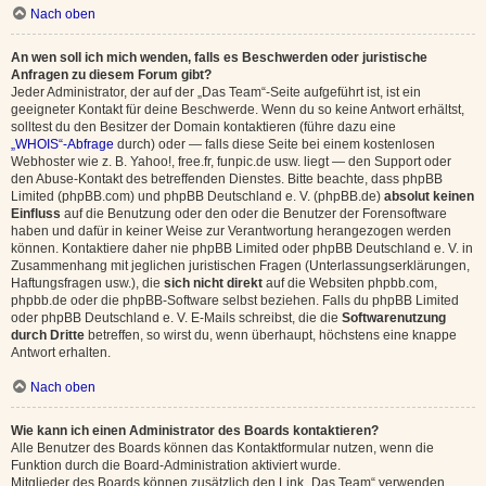
Nach oben
An wen soll ich mich wenden, falls es Beschwerden oder juristische
Anfragen zu diesem Forum gibt?
Jeder Administrator, der auf der „Das Team“-Seite aufgeführt ist, ist ein
geeigneter Kontakt für deine Beschwerde. Wenn du so keine Antwort erhältst,
solltest du den Besitzer der Domain kontaktieren (führe dazu eine
„WHOIS“-Abfrage
durch) oder — falls diese Seite bei einem kostenlosen
Webhoster wie z. B. Yahoo!, free.fr, funpic.de usw. liegt — den Support oder
den Abuse-Kontakt des betreffenden Dienstes. Bitte beachte, dass phpBB
Limited (phpBB.com) und phpBB Deutschland e. V. (phpBB.de)
absolut keinen
Einfluss
auf die Benutzung oder den oder die Benutzer der Forensoftware
haben und dafür in keiner Weise zur Verantwortung herangezogen werden
können. Kontaktiere daher nie phpBB Limited oder phpBB Deutschland e. V. in
Zusammenhang mit jeglichen juristischen Fragen (Unterlassungserklärungen,
Haftungsfragen usw.), die
sich nicht direkt
auf die Websiten phpbb.com,
phpbb.de oder die phpBB-Software selbst beziehen. Falls du phpBB Limited
oder phpBB Deutschland e. V. E-Mails schreibst, die die
Softwarenutzung
durch Dritte
betreffen, so wirst du, wenn überhaupt, höchstens eine knappe
Antwort erhalten.
Nach oben
Wie kann ich einen Administrator des Boards kontaktieren?
Alle Benutzer des Boards können das Kontaktformular nutzen, wenn die
Funktion durch die Board-Administration aktiviert wurde.
Mitglieder des Boards können zusätzlich den Link „Das Team“ verwenden.