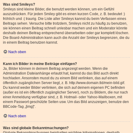
Was sind Smileys?
Smileys sind kleine Bilder, die benutzt werden können, um ein Gefühl
auszudrücken. Für jeden Smiley gibt es einen kurzen Code, z. B. bedeutet :)
fröhlich und :( traurig. Die Liste aller Smileys kannst du beim Verfassen eines
Beitrags sehen. Versuche bitte trotzdem, Smileys nicht zu häufig zu benutzen,
sie können einen Beitrag schnell unlesbar machen und ein Moderator könnte
deshalb deinen Beitrag entsprechend überarbeiten oder gar komplett löschen.
Die Board-Administration kann auch die Anzahl der Smileys begrenzen, die du
in einem Beitrag benutzen kannst.
Nach oben
Kann ich Bilder in meine Beiträge einfügen?
Ja, Bilder können in deinem Beitrag angezeigt werden. Wenn die
Administration Dateianhänge erlaubt hat, kannst du das Bild auch direkt
hochladen. Ansonsten musst du zu einem Bild verlinken, das auf einem
öffentlich zugänglichen Server liegt, z. B. http://www.domain.tld/mein-bild.gif.
Du kannst weder Bilder verlinken, die sich auf deinem eigenen PC befinden
(außer es ist ein öffentlich zugänglicher Server), noch zu Bildern, die nur nach
einer Anmeldung verfügbar sind, z. B. Hotmail- oder Yahoo-Mailboxen, mit
einem Passwort geschützte Seiten usw. Um das Bild anzuzeigen, benutze den
BBCode-Tag „[img]“.
Nach oben
Was sind globale Bekanntmachungen?
Globale Bekanntmachungen beinhalten wichtige Informationen, deshalb