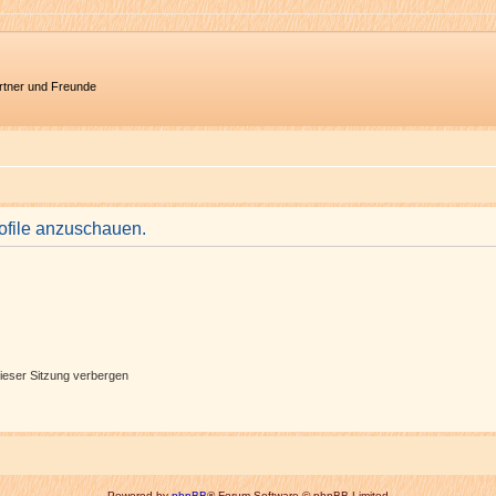
artner und Freunde
rofile anzuschauen.
ieser Sitzung verbergen
Powered by
phpBB
® Forum Software © phpBB Limited