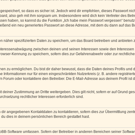
espeichert, so dass es sicher ist. Jedoch wird dir empfohlen, dieses Passwort ni
ard, also geh mit ihm sorgsam um. Insbesondere wird dich kein Vertreter des Betre
essen haben, so kannst du die Funktion „Ich habe mein Passwort vergessen“ benut
ßend ein neu generiertes Passwort an diese Adresse, mit dem du dann auf das Bo
en näher spezifizierten Daten zu speichern, um das Board betreiben und anbieten 
 Interessenabwägung zwischen deinen und seinen Interessen sowie den Interessen D
rowser-Kennung zu speichern, sofern dies zur Gefahrenabwehr oder zur rechtlichen
 zu ermöglichen. Du bist dir daher bewusst, dass die Daten deines Profils und die 
e Informationen nur für einen eingeschränkten Nutzerkreis (z. B. andere registriert
Forum oder kontaktiere den Betreiber. Die E-Mail-Adresse aus deinem Profil ist d
 deiner Zustimmung an Dritte weitergeben. Dies gilt nicht, sofern er auf Grund ge
urchsetzung rechtlicher Interessen erforderlich sind.
 dir angegebenen Kontaktdaten zu kontaktieren, sofern dies zur Übermittlung zentra
 du dies in deinem persönlichen Bereich gestattet hast.
phpBB-Software umfassen. Sofern der Betreiber in anderen Bereichen seiner Softwa