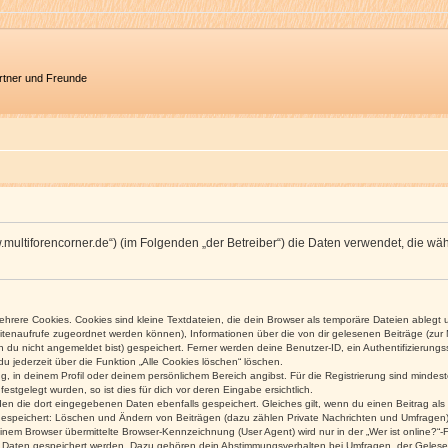
artner und Freunde
/www.multiforencorner.de“) (im Folgenden „der Betreiber“) die Daten verwendet, di
rere Cookies. Cookies sind kleine Textdateien, die dein Browser als temporäre Dateien ablegt 
 Seitenaufrufe zugeordnet werden können), Informationen über die von dir gelesenen Beiträge (zu
n du nicht angemeldet bist) gespeichert. Ferner werden deine Benutzer-ID, ein Authentifizierung
u jederzeit über die Funktion „Alle Cookies löschen“ löschen.
ng, in deinem Profil oder deinem persönlichem Bereich angibst. Für die Registrierung sind mind
stgelegt wurden, so ist dies für dich vor deren Eingabe ersichtlich.
rden die dort eingegebenen Daten ebenfalls gespeichert. Gleiches gilt, wenn du einen Beitrag als
 gespeichert: Löschen und Ändern von Beiträgen (dazu zählen Private Nachrichten und Umfragen)
em Browser übermittelte Browser-Kennzeichnung (User Agent) wird nur in der „Wer ist online?“-F
re Daten gespeichert werden. Dazu gehören dein Abstimmungsverhalten bei Umfragen, der Gelesen