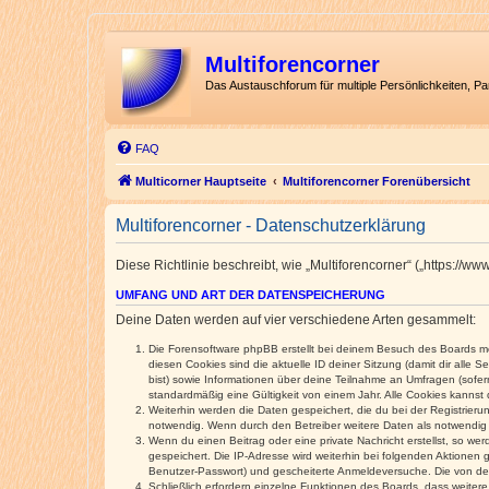
Multiforencorner
Das Austauschforum für multiple Persönlichkeiten, P
FAQ
Multicorner Hauptseite
Multiforencorner Forenübersicht
Multiforencorner - Datenschutzerklärung
Diese Richtlinie beschreibt, wie „Multiforencorner“ („https:/
UMFANG UND ART DER DATENSPEICHERUNG
Deine Daten werden auf vier verschiedene Arten gesammelt:
Die Forensoftware phpBB erstellt bei deinem Besuch des Boards meh
diesen Cookies sind die aktuelle ID deiner Sitzung (damit dir alle
bist) sowie Informationen über deine Teilnahme an Umfragen (sofer
standardmäßig eine Gültigkeit von einem Jahr. Alle Cookies kannst d
Weiterhin werden die Daten gespeichert, die du bei der Registrieru
notwendig. Wenn durch den Betreiber weitere Daten als notwendig fe
Wenn du einen Beitrag oder eine private Nachricht erstellst, so we
gespeichert. Die IP-Adresse wird weiterhin bei folgenden Aktionen
Benutzer-Passwort) und gescheiterte Anmeldeversuche. Die von dein
Schließlich erfordern einzelne Funktionen des Boards, dass weite