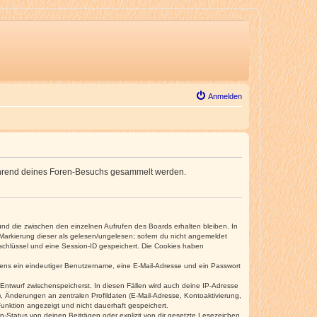
Anmelden
e während deines Foren-Besuchs gesammelt werden.
und die zwischen den einzelnen Aufrufen des Boards erhalten bleiben. In
r Markierung dieser als gelesen/ungelesen; sofern du nicht angemeldet
sschlüssel und eine Session-ID gespeichert. Die Cookies haben
estens ein eindeutiger Benutzername, eine E-Mail-Adresse und ein Passwort
 Entwurf zwischenspeicherst. In diesen Fällen wird auch deine IP-Adresse
, Änderungen an zentralen Profildaten (E-Mail-Adresse, Kontoaktivierung,
unktion angezeigt und nicht dauerhaft gespeichert.
-Status von deinen Beiträgen oder explizit von dir gesetzte Lesezeichen