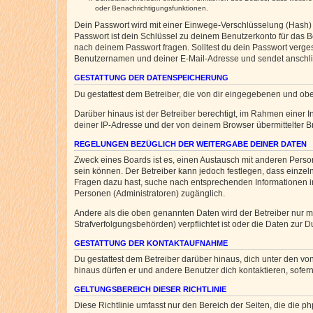
oder Benachrichtigungsfunktionen.
Dein Passwort wird mit einer Einwege-Verschlüsselung (Hash) g
Passwort ist dein Schlüssel zu deinem Benutzerkonto für das Bo
nach deinem Passwort fragen. Solltest du dein Passwort verg
Benutzernamen und deiner E-Mail-Adresse und sendet anschlie
GESTATTUNG DER DATENSPEICHERUNG
Du gestattest dem Betreiber, die von dir eingegebenen und ob
Darüber hinaus ist der Betreiber berechtigt, im Rahmen einer
deiner IP-Adresse und der von deinem Browser übermittelter B
REGELUNGEN BEZÜGLICH DER WEITERGABE DEINER DATEN
Zweck eines Boards ist es, einen Austausch mit anderen Personen
sein können. Der Betreiber kann jedoch festlegen, dass einzeln
Fragen dazu hast, suche nach entsprechenden Informationen im 
Personen (Administratoren) zugänglich.
Andere als die oben genannten Daten wird der Betreiber nur mit
Strafverfolgungsbehörden) verpflichtet ist oder die Daten zur D
GESTATTUNG DER KONTAKTAUFNAHME
Du gestattest dem Betreiber darüber hinaus, dich unter den von
hinaus dürfen er und andere Benutzer dich kontaktieren, sofern
GELTUNGSBEREICH DIESER RICHTLINIE
Diese Richtlinie umfasst nur den Bereich der Seiten, die die 