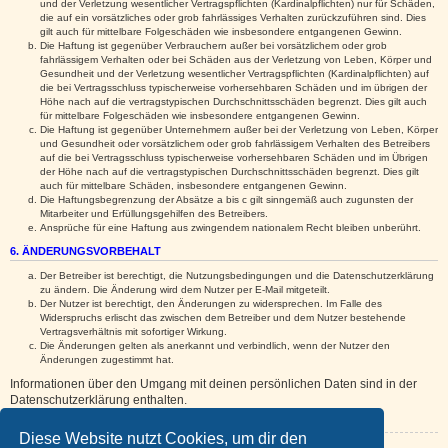
und der Verletzung wesentlicher Vertragspflichten (Kardinalpflichten) nur für Schäden,
die auf ein vorsätzliches oder grob fahrlässiges Verhalten zurückzuführen sind. Dies
gilt auch für mittelbare Folgeschäden wie insbesondere entgangenen Gewinn.
Die Haftung ist gegenüber Verbrauchern außer bei vorsätzlichem oder grob
fahrlässigem Verhalten oder bei Schäden aus der Verletzung von Leben, Körper und
Gesundheit und der Verletzung wesentlicher Vertragspflichten (Kardinalpflichten) auf
die bei Vertragsschluss typischerweise vorhersehbaren Schäden und im übrigen der
Höhe nach auf die vertragstypischen Durchschnittsschäden begrenzt. Dies gilt auch
für mittelbare Folgeschäden wie insbesondere entgangenen Gewinn.
Die Haftung ist gegenüber Unternehmern außer bei der Verletzung von Leben, Körper
und Gesundheit oder vorsätzlichem oder grob fahrlässigem Verhalten des Betreibers
auf die bei Vertragsschluss typischerweise vorhersehbaren Schäden und im Übrigen
der Höhe nach auf die vertragstypischen Durchschnittsschäden begrenzt. Dies gilt
auch für mittelbare Schäden, insbesondere entgangenen Gewinn.
Die Haftungsbegrenzung der Absätze a bis c gilt sinngemäß auch zugunsten der
Mitarbeiter und Erfüllungsgehilfen des Betreibers.
Ansprüche für eine Haftung aus zwingendem nationalem Recht bleiben unberührt.
6. ÄNDERUNGSVORBEHALT
Der Betreiber ist berechtigt, die Nutzungsbedingungen und die Datenschutzerklärung
zu ändern. Die Änderung wird dem Nutzer per E-Mail mitgeteilt.
Der Nutzer ist berechtigt, den Änderungen zu widersprechen. Im Falle des
Widerspruchs erlischt das zwischen dem Betreiber und dem Nutzer bestehende
Vertragsverhältnis mit sofortiger Wirkung.
Die Änderungen gelten als anerkannt und verbindlich, wenn der Nutzer den
Änderungen zugestimmt hat.
Informationen über den Umgang mit deinen persönlichen Daten sind in der
Datenschutzerklärung enthalten.
Diese Website nutzt Cookies, um dir den