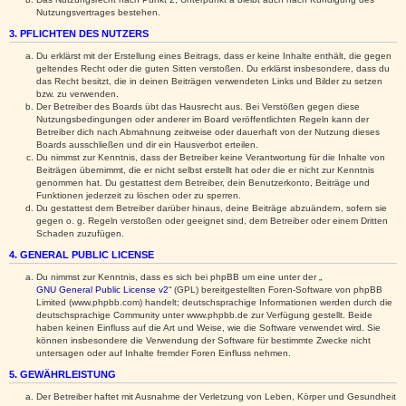
Nutzungsvertrages bestehen.
3. PFLICHTEN DES NUTZERS
Du erklärst mit der Erstellung eines Beitrags, dass er keine Inhalte enthält, die gegen
geltendes Recht oder die guten Sitten verstoßen. Du erklärst insbesondere, dass du
das Recht besitzt, die in deinen Beiträgen verwendeten Links und Bilder zu setzen
bzw. zu verwenden.
Der Betreiber des Boards übt das Hausrecht aus. Bei Verstößen gegen diese
Nutzungsbedingungen oder anderer im Board veröffentlichten Regeln kann der
Betreiber dich nach Abmahnung zeitweise oder dauerhaft von der Nutzung dieses
Boards ausschließen und dir ein Hausverbot erteilen.
Du nimmst zur Kenntnis, dass der Betreiber keine Verantwortung für die Inhalte von
Beiträgen übernimmt, die er nicht selbst erstellt hat oder die er nicht zur Kenntnis
genommen hat. Du gestattest dem Betreiber, dein Benutzerkonto, Beiträge und
Funktionen jederzeit zu löschen oder zu sperren.
Du gestattest dem Betreiber darüber hinaus, deine Beiträge abzuändern, sofern sie
gegen o. g. Regeln verstoßen oder geeignet sind, dem Betreiber oder einem Dritten
Schaden zuzufügen.
4. GENERAL PUBLIC LICENSE
Du nimmst zur Kenntnis, dass es sich bei phpBB um eine unter der „
GNU General Public License v2
“ (GPL) bereitgestellten Foren-Software von phpBB
Limited (www.phpbb.com) handelt; deutschsprachige Informationen werden durch die
deutschsprachige Community unter www.phpbb.de zur Verfügung gestellt. Beide
haben keinen Einfluss auf die Art und Weise, wie die Software verwendet wird. Sie
können insbesondere die Verwendung der Software für bestimmte Zwecke nicht
untersagen oder auf Inhalte fremder Foren Einfluss nehmen.
5. GEWÄHRLEISTUNG
Der Betreiber haftet mit Ausnahme der Verletzung von Leben, Körper und Gesundheit