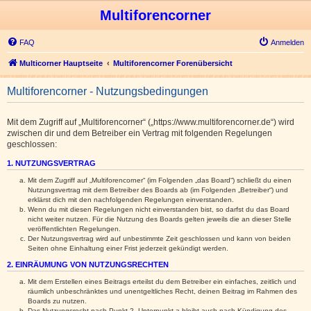
Multiforencorner
FAQ
Anmelden
Multicorner Hauptseite
Multiforencorner Forenübersicht
Multiforencorner - Nutzungsbedingungen
Mit dem Zugriff auf „Multiforencorner“ („https://www.multiforencorner.de“) wird
zwischen dir und dem Betreiber ein Vertrag mit folgenden Regelungen
geschlossen:
1. NUTZUNGSVERTRAG
Mit dem Zugriff auf „Multiforencorner“ (im Folgenden „das Board“) schließt du einen
Nutzungsvertrag mit dem Betreiber des Boards ab (im Folgenden „Betreiber“) und
erklärst dich mit den nachfolgenden Regelungen einverstanden.
Wenn du mit diesen Regelungen nicht einverstanden bist, so darfst du das Board
nicht weiter nutzen. Für die Nutzung des Boards gelten jeweils die an dieser Stelle
veröffentlichten Regelungen.
Der Nutzungsvertrag wird auf unbestimmte Zeit geschlossen und kann von beiden
Seiten ohne Einhaltung einer Frist jederzeit gekündigt werden.
2. EINRÄUMUNG VON NUTZUNGSRECHTEN
Mit dem Erstellen eines Beitrags erteilst du dem Betreiber ein einfaches, zeitlich und
räumlich unbeschränktes und unentgeltliches Recht, deinen Beitrag im Rahmen des
Boards zu nutzen.
Das Nutzungsrecht nach Punkt 2, Unterpunkt a bleibt auch nach Kündigung des