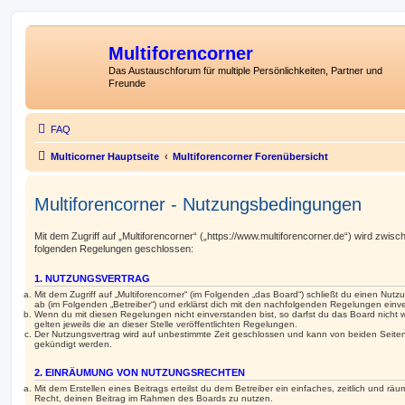
Multiforencorner
Das Austauschforum für multiple Persönlichkeiten, Partner und
Freunde
FAQ
Multicorner Hauptseite
Multiforencorner Forenübersicht
Multiforencorner - Nutzungsbedingungen
Mit dem Zugriff auf „Multiforencorner“ („https://www.multiforencorner.de“) wird zwisc
folgenden Regelungen geschlossen:
1. NUTZUNGSVERTRAG
Mit dem Zugriff auf „Multiforencorner“ (im Folgenden „das Board“) schließt du einen Nut
ab (im Folgenden „Betreiber“) und erklärst dich mit den nachfolgenden Regelungen einv
Wenn du mit diesen Regelungen nicht einverstanden bist, so darfst du das Board nicht 
gelten jeweils die an dieser Stelle veröffentlichten Regelungen.
Der Nutzungsvertrag wird auf unbestimmte Zeit geschlossen und kann von beiden Seiten 
gekündigt werden.
2. EINRÄUMUNG VON NUTZUNGSRECHTEN
Mit dem Erstellen eines Beitrags erteilst du dem Betreiber ein einfaches, zeitlich und r
Recht, deinen Beitrag im Rahmen des Boards zu nutzen.