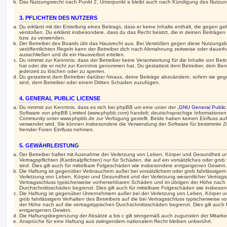
Das Nutzungsrecht nach Punkt 2, Unterpunkt a bleibt auch nach Kündigung des Nutzun
3. PFLICHTEN DES NUTZERS
Du erklärst mit der Erstellung eines Beitrags, dass er keine Inhalte enthält, die gegen g
verstoßen. Du erklärst insbesondere, dass du das Recht besitzt, die in deinen Beiträge
bzw. zu verwenden.
Der Betreiber des Boards übt das Hausrecht aus. Bei Verstößen gegen diese Nutzungs
veröffentlichten Regeln kann der Betreiber dich nach Abmahnung zeitweise oder dauerh
ausschließen und dir ein Hausverbot erteilen.
Du nimmst zur Kenntnis, dass der Betreiber keine Verantwortung für die Inhalte von Beiträ
hat oder die er nicht zur Kenntnis genommen hat. Du gestattest dem Betreiber, dein Be
jederzeit zu löschen oder zu sperren.
Du gestattest dem Betreiber darüber hinaus, deine Beiträge abzuändern, sofern sie geg
sind, dem Betreiber oder einem Dritten Schaden zuzufügen.
4. GENERAL PUBLIC LICENSE
Du nimmst zur Kenntnis, dass es sich bei phpBB um eine unter der „
GNU General Public
Software von phpBB Limited (www.phpbb.com) handelt; deutschsprachige Informationen
Community unter www.phpbb.de zur Verfügung gestellt. Beide haben keinen Einfluss auf 
verwendet wird. Sie können insbesondere die Verwendung der Software für bestimmte Zw
fremder Foren Einfluss nehmen.
5. GEWÄHRLEISTUNG
Der Betreiber haftet mit Ausnahme der Verletzung von Leben, Körper und Gesundheit un
Vertragspflichten (Kardinalpflichten) nur für Schäden, die auf ein vorsätzliches oder gro
sind. Dies gilt auch für mittelbare Folgeschäden wie insbesondere entgangenen Gewinn.
Die Haftung ist gegenüber Verbrauchern außer bei vorsätzlichem oder grob fahrlässige
Verletzung von Leben, Körper und Gesundheit und der Verletzung wesentlicher Vertragspfl
Vertragsschluss typischerweise vorhersehbaren Schäden und im übrigen der Höhe nach a
Durchschnittsschäden begrenzt. Dies gilt auch für mittelbare Folgeschäden wie insbe
Die Haftung ist gegenüber Unternehmern außer bei der Verletzung von Leben, Körper u
grob fahrlässigem Verhalten des Betreibers auf die bei Vertragsschluss typischerweise
der Höhe nach auf die vertragstypischen Durchschnittsschäden begrenzt. Dies gilt auch
entgangenen Gewinn.
Die Haftungsbegrenzung der Absätze a bis c gilt sinngemäß auch zugunsten der Mitarbeit
Ansprüche für eine Haftung aus zwingendem nationalem Recht bleiben unberührt.