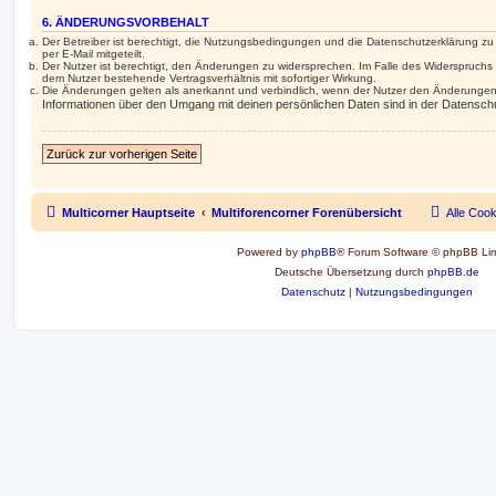
6. ÄNDERUNGSVORBEHALT
Der Betreiber ist berechtigt, die Nutzungsbedingungen und die Datenschutzerklärung z
per E-Mail mitgeteilt.
Der Nutzer ist berechtigt, den Änderungen zu widersprechen. Im Falle des Widerspruchs
dem Nutzer bestehende Vertragsverhältnis mit sofortiger Wirkung.
Die Änderungen gelten als anerkannt und verbindlich, wenn der Nutzer den Änderungen
Informationen über den Umgang mit deinen persönlichen Daten sind in der Datenschu
Zurück zur vorherigen Seite
Multicorner Hauptseite
Multiforencorner Forenübersicht
Alle Coo
Powered by
phpBB
® Forum Software © phpBB Lim
Deutsche Übersetzung durch
phpBB.de
Datenschutz
|
Nutzungsbedingungen