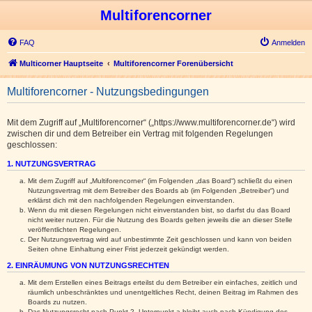
Multiforencorner
FAQ
Anmelden
Multicorner Hauptseite
Multiforencorner Forenübersicht
Multiforencorner - Nutzungsbedingungen
Mit dem Zugriff auf „Multiforencorner“ („https://www.multiforencorner.de“) wird
zwischen dir und dem Betreiber ein Vertrag mit folgenden Regelungen
geschlossen:
1. NUTZUNGSVERTRAG
Mit dem Zugriff auf „Multiforencorner“ (im Folgenden „das Board“) schließt du einen
Nutzungsvertrag mit dem Betreiber des Boards ab (im Folgenden „Betreiber“) und
erklärst dich mit den nachfolgenden Regelungen einverstanden.
Wenn du mit diesen Regelungen nicht einverstanden bist, so darfst du das Board
nicht weiter nutzen. Für die Nutzung des Boards gelten jeweils die an dieser Stelle
veröffentlichten Regelungen.
Der Nutzungsvertrag wird auf unbestimmte Zeit geschlossen und kann von beiden
Seiten ohne Einhaltung einer Frist jederzeit gekündigt werden.
2. EINRÄUMUNG VON NUTZUNGSRECHTEN
Mit dem Erstellen eines Beitrags erteilst du dem Betreiber ein einfaches, zeitlich und
räumlich unbeschränktes und unentgeltliches Recht, deinen Beitrag im Rahmen des
Boards zu nutzen.
Das Nutzungsrecht nach Punkt 2, Unterpunkt a bleibt auch nach Kündigung des