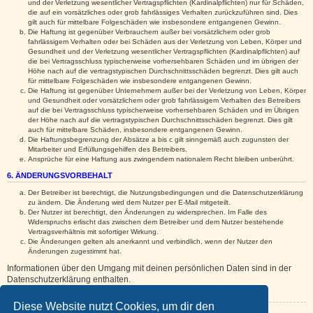
und der Verletzung wesentlicher Vertragspflichten (Kardinalpflichten) nur für Schäden,
die auf ein vorsätzliches oder grob fahrlässiges Verhalten zurückzuführen sind. Dies
gilt auch für mittelbare Folgeschäden wie insbesondere entgangenen Gewinn.
Die Haftung ist gegenüber Verbrauchern außer bei vorsätzlichem oder grob
fahrlässigem Verhalten oder bei Schäden aus der Verletzung von Leben, Körper und
Gesundheit und der Verletzung wesentlicher Vertragspflichten (Kardinalpflichten) auf
die bei Vertragsschluss typischerweise vorhersehbaren Schäden und im übrigen der
Höhe nach auf die vertragstypischen Durchschnittsschäden begrenzt. Dies gilt auch
für mittelbare Folgeschäden wie insbesondere entgangenen Gewinn.
Die Haftung ist gegenüber Unternehmern außer bei der Verletzung von Leben, Körper
und Gesundheit oder vorsätzlichem oder grob fahrlässigem Verhalten des Betreibers
auf die bei Vertragsschluss typischerweise vorhersehbaren Schäden und im Übrigen
der Höhe nach auf die vertragstypischen Durchschnittsschäden begrenzt. Dies gilt
auch für mittelbare Schäden, insbesondere entgangenen Gewinn.
Die Haftungsbegrenzung der Absätze a bis c gilt sinngemäß auch zugunsten der
Mitarbeiter und Erfüllungsgehilfen des Betreibers.
Ansprüche für eine Haftung aus zwingendem nationalem Recht bleiben unberührt.
6. ÄNDERUNGSVORBEHALT
Der Betreiber ist berechtigt, die Nutzungsbedingungen und die Datenschutzerklärung
zu ändern. Die Änderung wird dem Nutzer per E-Mail mitgeteilt.
Der Nutzer ist berechtigt, den Änderungen zu widersprechen. Im Falle des
Widerspruchs erlischt das zwischen dem Betreiber und dem Nutzer bestehende
Vertragsverhältnis mit sofortiger Wirkung.
Die Änderungen gelten als anerkannt und verbindlich, wenn der Nutzer den
Änderungen zugestimmt hat.
Informationen über den Umgang mit deinen persönlichen Daten sind in der
Datenschutzerklärung enthalten.
Diese Website nutzt Cookies, um dir den