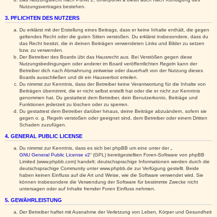
Nutzungsvertrages bestehen.
3. PFLICHTEN DES NUTZERS
Du erklärst mit der Erstellung eines Beitrags, dass er keine Inhalte enthält, die gegen
geltendes Recht oder die guten Sitten verstoßen. Du erklärst insbesondere, dass du
das Recht besitzt, die in deinen Beiträgen verwendeten Links und Bilder zu setzen
bzw. zu verwenden.
Der Betreiber des Boards übt das Hausrecht aus. Bei Verstößen gegen diese
Nutzungsbedingungen oder anderer im Board veröffentlichten Regeln kann der
Betreiber dich nach Abmahnung zeitweise oder dauerhaft von der Nutzung dieses
Boards ausschließen und dir ein Hausverbot erteilen.
Du nimmst zur Kenntnis, dass der Betreiber keine Verantwortung für die Inhalte von
Beiträgen übernimmt, die er nicht selbst erstellt hat oder die er nicht zur Kenntnis
genommen hat. Du gestattest dem Betreiber, dein Benutzerkonto, Beiträge und
Funktionen jederzeit zu löschen oder zu sperren.
Du gestattest dem Betreiber darüber hinaus, deine Beiträge abzuändern, sofern sie
gegen o. g. Regeln verstoßen oder geeignet sind, dem Betreiber oder einem Dritten
Schaden zuzufügen.
4. GENERAL PUBLIC LICENSE
Du nimmst zur Kenntnis, dass es sich bei phpBB um eine unter der „
GNU General Public License v2
“ (GPL) bereitgestellten Foren-Software von phpBB
Limited (www.phpbb.com) handelt; deutschsprachige Informationen werden durch die
deutschsprachige Community unter www.phpbb.de zur Verfügung gestellt. Beide
haben keinen Einfluss auf die Art und Weise, wie die Software verwendet wird. Sie
können insbesondere die Verwendung der Software für bestimmte Zwecke nicht
untersagen oder auf Inhalte fremder Foren Einfluss nehmen.
5. GEWÄHRLEISTUNG
Der Betreiber haftet mit Ausnahme der Verletzung von Leben, Körper und Gesundheit