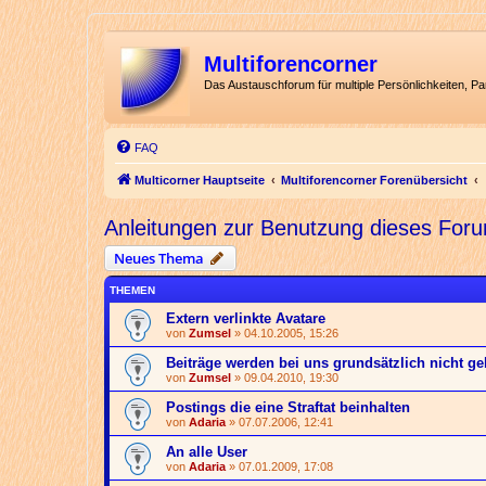
Multiforencorner
Das Austauschforum für multiple Persönlichkeiten, P
FAQ
Multicorner Hauptseite
Multiforencorner Forenübersicht
Anleitungen zur Benutzung dieses For
Neues Thema
THEMEN
Extern verlinkte Avatare
von
Zumsel
» 04.10.2005, 15:26
Beiträge werden bei uns grundsätzlich nicht ge
von
Zumsel
» 09.04.2010, 19:30
Postings die eine Straftat beinhalten
von
Adaria
» 07.07.2006, 12:41
An alle User
von
Adaria
» 07.01.2009, 17:08