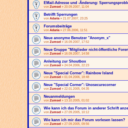
EMail-Adresse und -Änderung: Sperrungsprob
von
Zumsel
» 20.09.2007, 11:04
Betrifft Sperrungen
von
Adaria
» 21.07.2007, 23:25
Forumsbeiträge
von
Adaria
» 27.06.2006, 11:51
Neue anonyme Benutzer "Anonym_x"
von
Zumsel
» 16.09.2007, 17:52
Neue Gruppe "Mitglieder nicht-öffentliche Fore
von
Zumsel
» 16.09.2007, 14:58
Anleitung zur Shoutbox
von
Zumsel
» 24.04.2006, 22:23
Neue "Special Corner": Rainbow Island
von
Zumsel
» 01.04.2006, 18:48
Neue "Special Corner": Unosecurecorner
von
Zumsel
» 22.01.2005, 04:35
Neuanmeldungen
von
Zumsel
» 13.10.2005, 01:02
Wie kann ich das Forum in anderer Schrift anz
von
Zumsel
» 27.09.2005, 10:12
Wie kann ich mir das Forum vorlesen lassen?
von
Zumsel
» 27.09.2005, 09:56