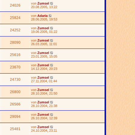
von
Zumsel
24026
20.08.2005, 13:22
von
Adaria
25824
28.06.2005, 19:53
von
Zumsel
24252
19.06.2005, 01:22
von
Zumsel
28090
26.03.2005, 11:01
von
Zumsel
25616
23.01.2005, 15:05
von
Zumsel
23670
14.12.2004, 20:23
von
Zumsel
24730
27.11.2004, 01:44
von
Zumsel
26800
28.10.2004, 21:50
von
Zumsel
26566
28.10.2004, 21:38
von
Zumsel
29094
26.10.2004, 12:39
von
Zumsel
25481
24.10.2004, 23:11