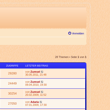
Anmelden
28 Themen • Seite
1
von
1
ZUGRIFFE
LETZTER BEITRAG
von
Zumsel
29280
30.05.2011, 21:48
von
Zumsel
24449
09.04.2010, 19:30
von
Zumsel
30254
20.02.2009, 11:52
von
Adaria
27050
07.01.2009, 17:30