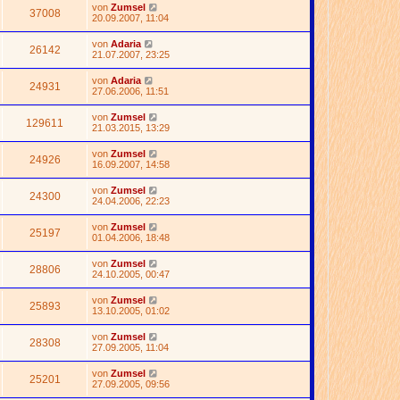
von
Zumsel
37008
20.09.2007, 11:04
von
Adaria
26142
21.07.2007, 23:25
von
Adaria
24931
27.06.2006, 11:51
von
Zumsel
129611
21.03.2015, 13:29
von
Zumsel
24926
16.09.2007, 14:58
von
Zumsel
24300
24.04.2006, 22:23
von
Zumsel
25197
01.04.2006, 18:48
von
Zumsel
28806
24.10.2005, 00:47
von
Zumsel
25893
13.10.2005, 01:02
von
Zumsel
28308
27.09.2005, 11:04
von
Zumsel
25201
27.09.2005, 09:56