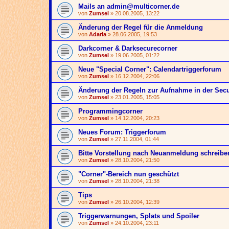
Mails an admin@multicorner.de
von
Zumsel
» 20.08.2005, 13:22
Änderung der Regel für die Anmeldung
von
Adaria
» 28.06.2005, 19:53
Darkcorner & Darksecurecorner
von
Zumsel
» 19.06.2005, 01:22
Neue "Special Corner": Calendartriggerforum
von
Zumsel
» 16.12.2004, 22:06
Änderung der Regeln zur Aufnahme in der Sec
von
Zumsel
» 23.01.2005, 15:05
Programmingcorner
von
Zumsel
» 14.12.2004, 20:23
Neues Forum: Triggerforum
von
Zumsel
» 27.11.2004, 01:44
Bitte Vorstellung nach Neuanmeldung schreibe
von
Zumsel
» 28.10.2004, 21:50
"Corner"-Bereich nun geschützt
von
Zumsel
» 28.10.2004, 21:38
Tips
von
Zumsel
» 26.10.2004, 12:39
Triggerwarnungen, Splats und Spoiler
von
Zumsel
» 24.10.2004, 23:11