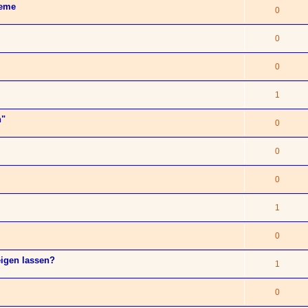
leme
0
0
0
1
n"
0
0
0
1
0
eigen lassen?
1
0