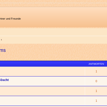
artner und Freunde
ums
ANTWORTEN
1
löscht
0
1
1