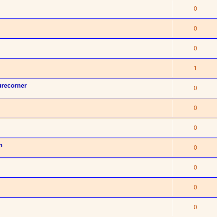
0
0
0
1
urecorner
0
0
0
n
0
0
0
0